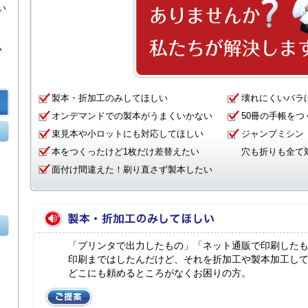
い
い
製本・折加工のみしてほしい
壊れにくいバラ
オンデマンドでの製本がうまくいかない
50冊の手帳をつ
束見本や小ロットにも対応してほしい
ジャンプミシン
本をつくったけど1枚だけ差替えたい
穴も折りも全て
面付け間違えた！刷り直さず製本したい
「プリンタで出力したもの」「ネット通販で印刷した
印刷まではしたんだけど、それを折加工や製本加工し
どこにも頼めるところがなくお困りの方。