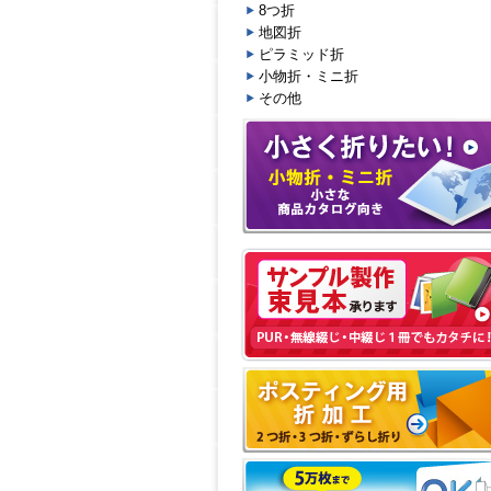
8つ折
地図折
ピラミッド折
小物折・ミニ折
その他