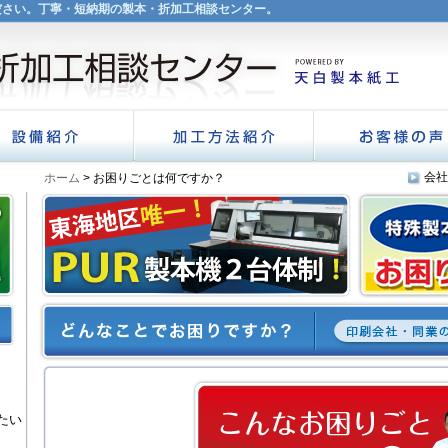
ださい。丁寧・短納期の製本・折加工相談センター。
介
加工方法紹介
お客様の声
会社
ホーム
> お困りごとは何ですか？
たい