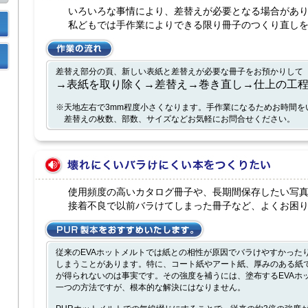
いろいろな事情により、差替えが必要となる場合があ
私どもでは手作業によりできる限り冊子のつくり直し
差替え部分の頁、新しい表紙と差替えが必要な冊子をお預かりして
→表紙を取り除く→差替え→巻き直し→仕上の工
※天地左右で3mm程度小さくなります。手作業になるためお時間を
差替えの枚数、部数、サイズなどお気軽にお問合せください。
使用頻度の高いカタログ冊子や、長期間保存したい写
接着不良で以前バラけてしまった冊子など、よくお困
従来のEVAホットメルトでは紙との相性が原因でバラけやすかった
しまうことがあります。特に、コート紙やアート紙、厚みのある紙
が得られないのは事実です。その強度を補うには、塗布するEVAホ
一つの方法ですが、根本的な解決にはなりません。