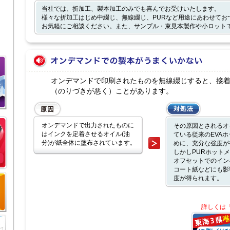
当社では、折加工、製本加工のみでも喜んでお受けいたします。
様々な折加工はじめ中綴じ、無線綴じ、PURなど用途にあわせてお
お気軽にご相談ください。また、サンプル・束見本製作や小ロット
オンデマンドで印刷されたものを無線綴じすると、接
（のりづきが悪く）ことがあります。
オンデマンドで出力されたものに
その原因とされるオ
はインクを定着させるオイル(油
ている従来のEVA
分)が紙全体に塗布されています。
めに、充分な強度が
しかしPURホット
オフセットでのイン
コート紙などにも影
度が得られます。
詳しくは