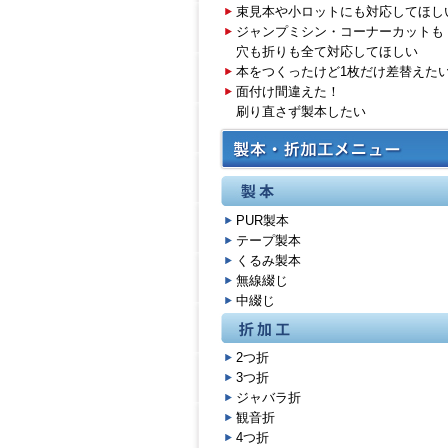
束見本や小ロットにも対応してほし
ジャンプミシン・コーナーカットも
穴も折りも全て対応してほしい
本をつくったけど1枚だけ差替えた
面付け間違えた！
刷り直さず製本したい
PUR製本
テープ製本
くるみ製本
無線綴じ
中綴じ
2つ折
3つ折
ジャバラ折
観音折
4つ折